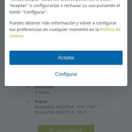
100% online - Inscríbete a la
"Aceptar" o configurarlas o rechazar su uso pulsando el
próxima convocatoria
botón "Configurar".
Puedes obtener más información y volver a configurar
100% online - Inscríbete a la
tus preferencias en cualquier momento en la
Política de
próxima convocatoria
cookies
Modalidad
Online
Plazo de inscripción
Abierto
Dirigido a
Trabajadores y desempleados
Duración
5 horas
Precio
Asociados ANECPLA: 75 € | No
Asociados ANECPLA: 105 €
INSCRIBIRSE