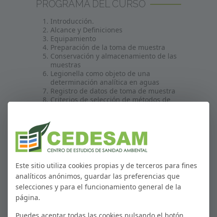
PROGRAMA DEL CURSO
Introducción.
Alcance y Definiciones
Equipamiento
Preparación de la toma de muestra
Conservación y almacenamiento de las
muestras
Legionella como objeto de una
determinación analítica en aguas
Registro de datos de toma de muestra
Criterios de selección de métodos de
análisis de Legionella en aguas
Situación en la legislación de los
métodos de análisis de Legionella en
aguas
Casos reales de aplicación de métodos
de análisis para Legionella en aguas
Este sitio utiliza cookies propias y de terceros para fines
analíticos anónimos, guardar las preferencias que
selecciones y para el funcionamiento general de la
página.
PROXIMAS CONVOCATORIAS
Puedes aceptar todas las cookies pulsando el botón