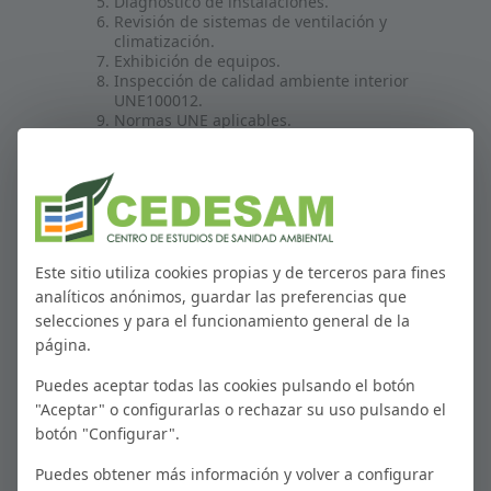
Diagnóstico de instalaciones.
Revisión de sistemas de ventilación y
climatización.
Exhibición de equipos.
Inspección de calidad ambiente interior
UNE100012.
Normas UNE aplicables.
Caso práctico.
PROXIMAS CONVOCATORIAS
Este sitio utiliza cookies propias y de terceros para fines
analíticos anónimos, guardar las preferencias que
Online - Inscríbete a la
selecciones y para el funcionamiento general de la
próxima convocatoria
página.
Puedes aceptar todas las cookies pulsando el botón
Online - Inscríbete a la próxima
convocatoria
"Aceptar" o configurarlas o rechazar su uso pulsando el
botón "Configurar".
Modalidad
Online
Puedes obtener más información y volver a configurar