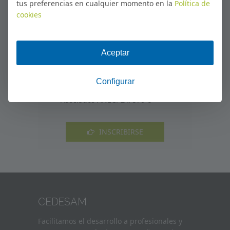
tus preferencias en cualquier momento en la
Política de
Plazo de inscripción
Abierto
cookies
Dirigido a
Trabajadores y desempleados
Duración
62 horas
Precio
Asociados ANECPLA: 295 € | No
Asociados ANECPLA: 570 €
INSCRIBIRSE
CEDESAM
Facilitamos el desarrollo a profesionales y