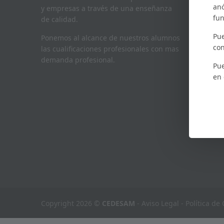
anó
y empresas a través de una enseñanza
fun
de calidad.
Tel.:
9
Pue
Ponemos al alcance de nuestros alumnos
Email
con
las cualificaciones profesionales con mas
cedes
demanda profesional.
Pue
en
Copyright 2026 ©
CEDESAM
-
Aviso Legal
-
Política de