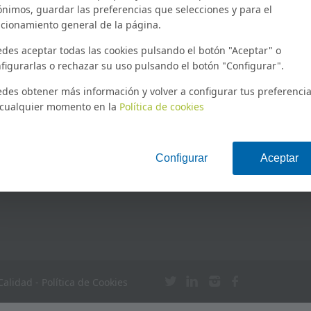
prevención y control de Legi
nimos, guardar las preferencias que selecciones y para el
40 local, 28007, Madrid
según el RD 487/2022
cionamiento general de la página.
18 67 52 85
SEA_C_001_4B CIP_2026 Servi
el control de plagas/organis
des aceptar todas las cookies pulsando el botón "Aceptar" o
:
nocivos
figurarlas o rechazar su uso pulsando el botón "Configurar".
am@cedesamformacion.es
NORMA UNE EN16636:2015
des obtener más información y volver a configurar tus preferenci
CAPACITACIÓN COMO PERIT
 cualquier momento en la
Política de cookies
MATERIA DE SANIDAD AMBI
MANTENIMIENTO HIGIÉNICO
SANITARIO EN INSTALACION
RIESGO DE LEGIONELLA
 Calidad
-
Política de Cookies