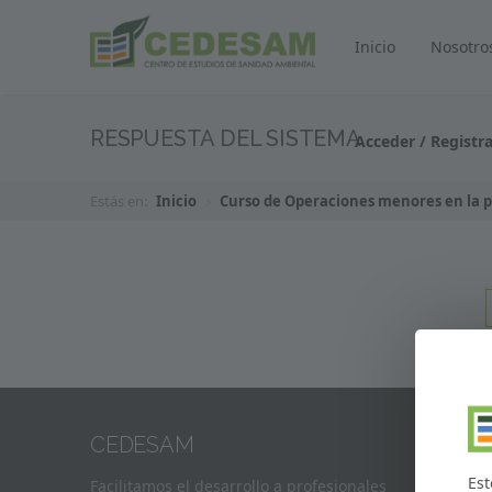
Inicio
Nosotro
RESPUESTA DEL SISTEMA
Acceder / Registr
Estás en:
Inicio
Curso de Operaciones menores en la pr
CEDESAM
CONT
Est
Facilitamos el desarrollo a profesionales
Direcc