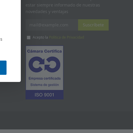
onella
estar siempre informado de nuestras
novedades y ventajas
cio para
mos
Suscríbete
Acepto la
Política de Privacidad
as
O EN
ENTAL
-
ES DE