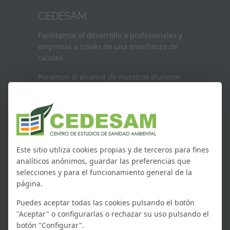
CEDESAM
Facilitamos el desarrollo a profesionales y
empresas a través de una enseñanza de
calidad.
Ponemos al alcance de nuestros alumnos
las cualificaciones profesionales con mas
demanda profesional.
CONTACTO
Este sitio utiliza cookies propias y de terceros para fines
Dirección:
Calle de la Cruz del sur
analíticos anónimos, guardar las preferencias que
40 local, 28007, Madrid
selecciones y para el funcionamiento general de la
página.
Tel.:
918 67 52 85
Email:
cedesam@cedesamformacion.es
Puedes aceptar todas las cookies pulsando el botón
"Aceptar" o configurarlas o rechazar su uso pulsando el
botón "Configurar".