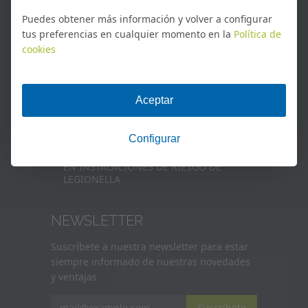
PRÓXIMOS CURSOS
Puedes obtener más información y volver a configurar
tus preferencias en cualquier momento en la
Política de
Operaciones menores en la prevención y
control de Legionella según el RD
cookies
487/2022
SEA_C_001_4B CIP_2026 Servicio para el
control de plagas/organismos nocivos
NORMA UNE EN16636:2015
CAPACITACIÓN COMO PERITO EN
MATERIA DE SANIDAD AMBIENTAL
MANTENIMIENTO HIGIÉNICO-SANITARIO
EN INSTALACIONES DE RIESGO DE
LEGIONELLA
NEWSLETTER
Suscríbete a nuestra newsletter para estar
siempre informado de nuestras novedades
y ventajas
Suscríbete