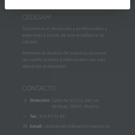
CEDESAM
Facilitamos el desarrollo a profesionales y
empresas a través de una enseñanza de
calidad.
Ponemos al alcance de nuestros alumnos
las cualificaciones profesionales con mas
demanda profesional.
CONTACTO
Dirección:
Calle de la Cruz del sur
40 local, 28007, Madrid
Tel.:
918 67 52 85
Email:
cedesam@cedesamformacion.es