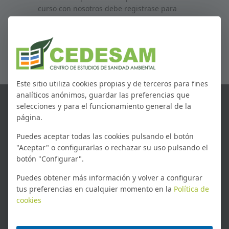
curso con nosotros debe registrase para
poder obtener su nombre de usuario y
contraseña.
REGISTRARSE
Este sitio utiliza cookies propias y de terceros para fines
analíticos anónimos, guardar las preferencias que
selecciones y para el funcionamiento general de la
CEDESAM
página.
Facilitamos el desarrollo a profesionales y
Puedes aceptar todas las cookies pulsando el botón
empresas a través de una enseñanza de
"Aceptar" o configurarlas o rechazar su uso pulsando el
calidad.
botón "Configurar".
Ponemos al alcance de nuestros alumnos
Puedes obtener más información y volver a configurar
las cualificaciones profesionales con mas
tus preferencias en cualquier momento en la
Política de
demanda profesional.
cookies