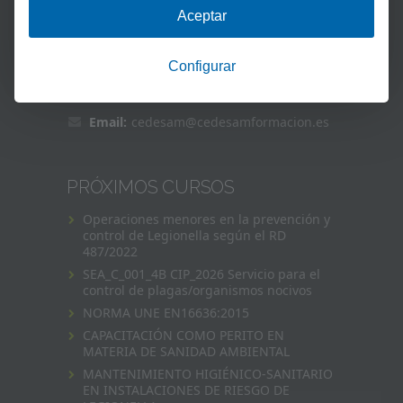
CONTACTO
Dirección:
Calle de la Cruz del sur
40 local, 28007, Madrid
Tel.:
918 67 52 85
Email:
cedesam@cedesamformacion.es
PRÓXIMOS CURSOS
Operaciones menores en la prevención y
control de Legionella según el RD
487/2022
SEA_C_001_4B CIP_2026 Servicio para el
control de plagas/organismos nocivos
NORMA UNE EN16636:2015
CAPACITACIÓN COMO PERITO EN
MATERIA DE SANIDAD AMBIENTAL
MANTENIMIENTO HIGIÉNICO-SANITARIO
EN INSTALACIONES DE RIESGO DE