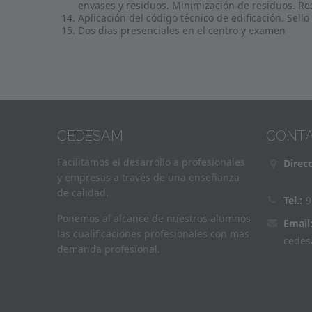
envases y residuos. Minimización de residuos. Re
Aplicación del código técnico de edificación. Sello
Dos dias presenciales en el centro y examen
CEDESAM
CONT
Facilitamos el desarrollo a profesionales
Direcc
y empresas a través de una enseñanza
de calidad.
Tel.:
9
Ponemos al alcance de nuestros alumnos
Email
las cualificaciones profesionales con mas
cedes
demanda profesional.