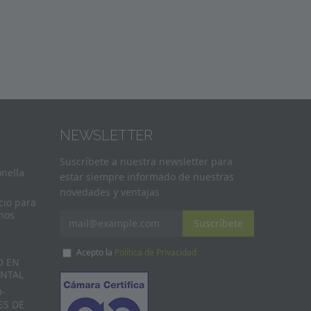
NEWSLETTER
Suscríbete a nuestra newsletter para
onella
estar siempre informado de nuestras
novedades y ventajas
cio para
mos
Suscríbete
Acepto la
Política de Privacidad
O EN
ENTAL
-
ES DE