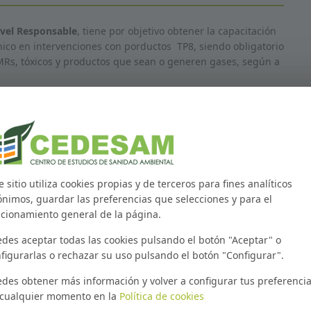
el Responsable
, tiene por objetivo obtener la capacitación
nico en intervenciones con porductos TP8, siendo obligatorio
MRs, tóxicos y productos que sean o generen gases, según a
les 64 horas son
online
y 16 horas
p
resenciales
. La parte
cutivas de 8 horas cada una.
válida en todo el territorio Nacional (artículo 8 RD 830/2010).
e sitio utiliza cookies propias y de terceros para fines analíticos
nimos, guardar las preferencias que selecciones y para el
cionamiento general de la página.
des aceptar todas las cookies pulsando el botón "Aceptar" o
lificación y competencias necesarias para realizar funciones
figurarlas o rechazar su uso pulsando el botón "Configurar".
rotectores de la madera Biocidas TP8.
des obtener más información y volver a configurar tus preferenci
 cualquier momento en la
Política de cookies