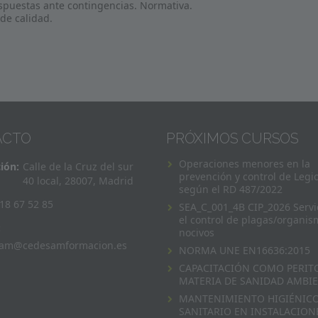
spuestas ante contingencias. Normativa.
 de calidad.
ACTO
PRÓXIMOS CURSOS
Operaciones menores en la
ión:
Calle de la Cruz del sur
prevención y control de Legi
40 local, 28007, Madrid
según el RD 487/2022
18 67 52 85
SEA_C_001_4B CIP_2026 Servi
el control de plagas/organis
:
nocivos
am@cedesamformacion.es
NORMA UNE EN16636:2015
CAPACITACIÓN COMO PERIT
MATERIA DE SANIDAD AMBI
MANTENIMIENTO HIGIÉNICO
SANITARIO EN INSTALACION