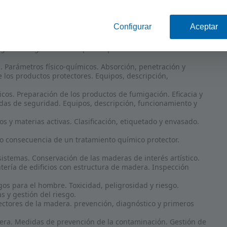
ísticas, propiedades, defectos y anomalías. Reglas de
 natural e impregnabilidad de la madera.
ico y abiótico. Diagnosis de daños.
Agentes degradadores. tipos de protección. Productos
 Parámetros físico-químicos. Absorción, penetración y
 los productos protectores. Equipos, descripción,
cos. Preparación de los productos de fumigación. Eficacia y
idas de seguridad. Equipos, descripción, funcionamiento y
s y materias activas. Clasificación, etiquetado y envasado.
o consecuencia de un tratamiento químico protector.
sistemas. Conservación de las maderas de interés artístico.
tería de edificios con estructura de madera. Inspección
gos para el hombre. Toxicidad, peligrosidad y riesgo.
s y gestión del riesgo.
ectores de la madera. prevención, diagnóstico y primeros
dera. Medidas de prevención de la contaminación. Gestión de