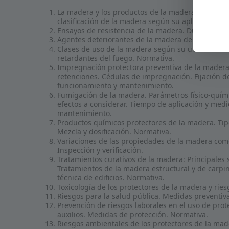
La madera y los productos de la madera: Caracter
clasificación de la madera según su aplicación.
Ensayos de resistencia de la madera. Durabilidad
Agentes deteriorantes de la madera de origen biót
Clases de uso de la madera según su ubicación. 
retardantes del fuego. Normativa.
Impregnación protectora preventiva de la madera.
retenciones. Cédulas de impregnación. Fijación de
funcionamiento y mantenimiento.
Fumigación de la madera. Parámetros físico-quími
efectos a considerar. Tiempo de aplicación y med
mantenimiento.
Productos químicos protectores de la madera. Tipo
Mezcla y dosificación. Normativa.
Variaciones de las propiedades de la madera com
Inspección y verificación.
Tratamientos curativos de la madera: Principales 
Tratamientos de la madera estructural y de carpin
técnica de edificios. Normativa.
Toxicología de los protectores de la madera y ries
Riesgos para la salud pública. Medidas preventiva
Prevención de riesgos laborales en el uso de prot
auxilios. Medidas de protección. Normativa.
Riesgos ambientales de los protectores de la ma