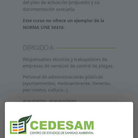
del plan de actuación propuesto y su
documentación asociada.
Este curso no ofrece un ejemplar de la
NORMA UNE 56418.
DIRIGIDO A
Responsables técnicos y trabajadores de
empresas de servicios de control de plagas.
Personal de administraciones públicas
(ayuntamientos, medioambiente, fomento,
patrimonio, cultura…)
Arquitectos, aparejadores.
PROGRAMA DEL CURSO
Antecedentes.
Ámbito de aplicación.