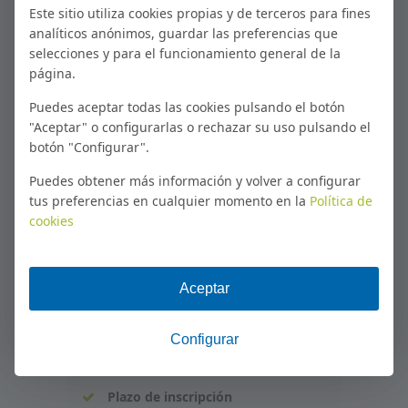
Este sitio utiliza cookies propias y de terceros para fines
Estructura y alcance de la norma une
56418:2016.
analíticos anónimos, guardar las preferencias que
Medios y herramientas necesarias para
selecciones y para el funcionamiento general de la
la ejecución del plan de actuación.
página.
Análisis de datos y elaboración de
informes.
Puedes aceptar todas las cookies pulsando el botón
"Aceptar" o configurarlas o rechazar su uso pulsando el
botón "Configurar".
Puedes obtener más información y volver a configurar
PROXIMAS CONVOCATORIAS
tus preferencias en cualquier momento en la
Política de
cookies
100% online - Inscríbete a la
próxima convocatoria
100% online - Inscríbete a la
próxima convocatoria
Modalidad
Online
Plazo de inscripción